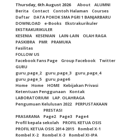
Skip
Thursday, 6th August 2026
About
ALUMNI
to
Berita
Contact
Contoh Halaman
Courses
content
Daftar
DATA POKOK SMA PGRI 1 BANJARBARU
DOWNLOAD
e-Books
Ekstrakurikuler
EKSTRAKURIKULER
KESENIA
KESENIAN
LAIN-LAIN
OLAH RAGA
PASKIBRA
PMR
PRAMUKA
Fasilitas
FOLLOW US
Facebook Fans Page
Group Facebook
Twitter
GURU
guru_page_2
guru_page_3
guru_page_4
guru_page_5
guru_page6
Home
Home
HOME
Kebijakan Privasi
Ketentuan Penggunaan
Kontak
LABORATORIUM
LAP. OLAHRAGA
Pengumuan Kelulusan 2022
PERPUSTAKAAN
PRESTASI
PRASARANA
Page2
Page3
Page4
Profil kepala sekolah
PROFIL KETUA OSIS
PROFIL KETUA OSIS 2014-2015
Rombel X-1
Rombel X-2
Rombel X-3
Rombel XI-IPA