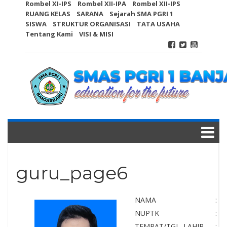
Rombel XI-IPS
Rombel XII-IPA
Rombel XII-IPS
RUANG KELAS
SARANA
Sejarah SMA PGRI 1
SISWA
STRUKTUR ORGANISASI
TATA USAHA
Tentang Kami
VISI & MISI
guru_page6
NAMA
:
NUPTK
:
TEMPAT/TGL. LAHIR
: