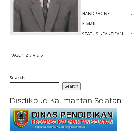
HANDPHONE
:
E-MAIL
:
STATUS KEAKTIFAN
:
PAGE
1
2
3
4
5
6
Search
Search
Disdikbud Kalimantan Selatan