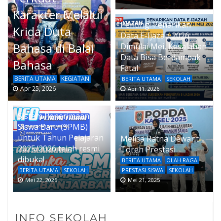
Karakter Melalui
Penting! Penarikan
Krida Duta
Data E-Ijazah 2026
Bahasa di Balai
Dimulai Mei, Kesalahan
Data Bisa Berdampak
Bahasa
Fatal
BERITA UTAMA
KEGIATAN
BERITA UTAMA
SEKOLAH
Apr 25, 2026
Apr 11, 2026
Sistem Penerimaan
Siswa Baru (SPMB)
untuk Tahun Pelajaran
Melisa Ratna Dewanti
2025/2026 telah resmi
Toreh Prestasi
dibuka!
BERITA UTAMA
OLAH RAGA
BERITA UTAMA
SEKOLAH
PRESTASI SISWA
SEKOLAH
Mei 22, 2025
Mei 21, 2025
INFO SEKOLAH