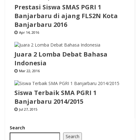
Prestasi Siswa SMAS PGRI 1
Banjarbaru di ajang FLS2N Kota
Banjarbaru 2016
Apr 14, 2016
Juara 2 Lomba Debat Bahasa
Indonesia
Mar 22, 2016
Siswa Terbaik SMA PGRI 1
Banjarbaru 2014/2015
Jul 27, 2015
Search
Search