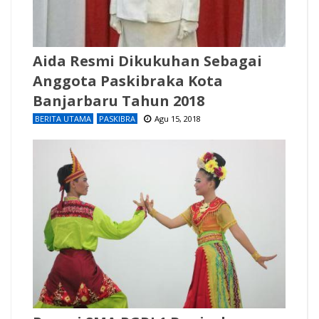
Aida Resmi Dikukuhan Sebagai
Anggota Paskibraka Kota
Banjarbaru Tahun 2018
BERITA UTAMA
PASKIBRA
Agu 15, 2018