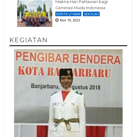
Makna Hari Pahlawan bagi
Generasi Muda Indonesia
BERITA UTAMA
SEKOLAH
Nov 10, 2023
KEGIATAN