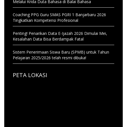
Melalui Krida Duta Bahasa di Balai Bahasa
Coaching PPG Guru SMAS PGRI 1 Banjarbaru 2026
Tingkatkan Kompetensi Profesional
Penting! Penarikan Data E-Ijazah 2026 Dimulai Mei,
Kesalahan Data Bisa Berdampak Fatal
Sistem Penerimaan Siswa Baru (SPMB) untuk Tahun
Pelajaran 2025/2026 telah resmi dibuka!
PETA LOKASI