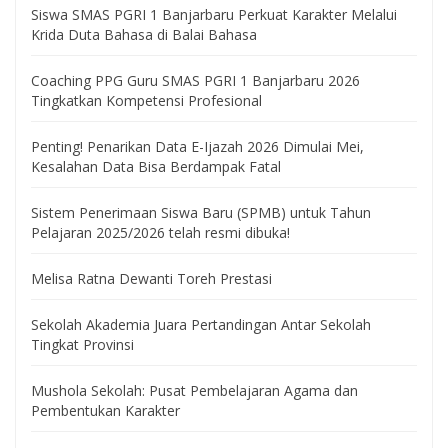
Siswa SMAS PGRI 1 Banjarbaru Perkuat Karakter Melalui
Krida Duta Bahasa di Balai Bahasa
Coaching PPG Guru SMAS PGRI 1 Banjarbaru 2026
Tingkatkan Kompetensi Profesional
Penting! Penarikan Data E-Ijazah 2026 Dimulai Mei,
Kesalahan Data Bisa Berdampak Fatal
Sistem Penerimaan Siswa Baru (SPMB) untuk Tahun
Pelajaran 2025/2026 telah resmi dibuka!
Melisa Ratna Dewanti Toreh Prestasi
Sekolah Akademia Juara Pertandingan Antar Sekolah
Tingkat Provinsi
Mushola Sekolah: Pusat Pembelajaran Agama dan
Pembentukan Karakter