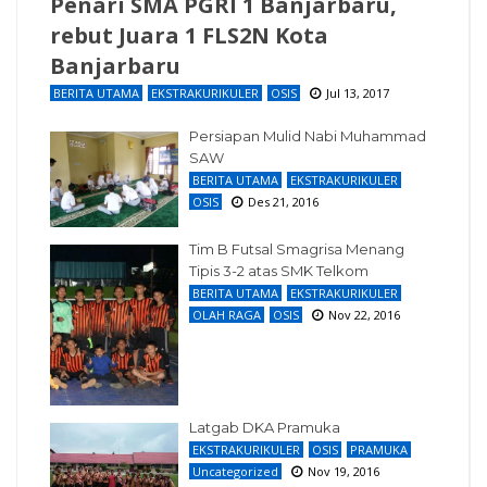
Penari SMA PGRI 1 Banjarbaru,
rebut Juara 1 FLS2N Kota
Banjarbaru
BERITA UTAMA
EKSTRAKURIKULER
OSIS
Jul 13, 2017
Persiapan Mulid Nabi Muhammad
SAW
BERITA UTAMA
EKSTRAKURIKULER
OSIS
Des 21, 2016
Tim B Futsal Smagrisa Menang
Tipis 3-2 atas SMK Telkom
BERITA UTAMA
EKSTRAKURIKULER
OLAH RAGA
OSIS
Nov 22, 2016
Latgab DKA Pramuka
EKSTRAKURIKULER
OSIS
PRAMUKA
Uncategorized
Nov 19, 2016