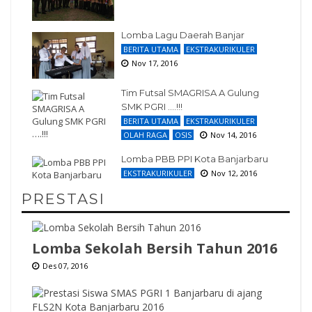
Lomba Lagu Daerah Banjar
BERITA UTAMA
EKSTRAKURIKULER
Nov 17, 2016
Tim Futsal SMAGRISA A Gulung
SMK PGRI ….!!!
BERITA UTAMA
EKSTRAKURIKULER
OLAH RAGA
OSIS
Nov 14, 2016
Lomba PBB PPI Kota Banjarbaru
EKSTRAKURIKULER
Nov 12, 2016
PRESTASI
Lomba Sekolah Bersih Tahun 2016
Des 07, 2016