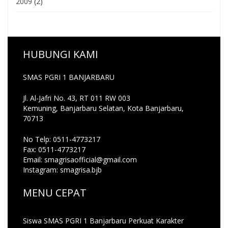
2009
(2)
HUBUNGI KAMI
SMAS PGRI 1 BANJARBARU
Jl. Al-Jafri No. 43, RT 011 RW 003
Kemuning, Banjarbaru Selatan, Kota Banjarbaru,
70713
No Telp: 0511-4773217
Fax: 0511-4773217
Email: smagrisaofficial@gmail.com
Instagram: smagrisa.bjb
MENU CEPAT
Siswa SMAS PGRI 1 Banjarbaru Perkuat Karakter